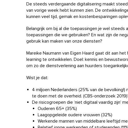
De steeds verdergaande digitalisering maakt steeds
van vorige week hebt kunnen zien. De ontwikkelin
kunnen veel tijd, gemak en kostenbesparingen ople
Belangrijk om bij al die toepassingen je wel steeds a
toepassingen die we gebruiken? En wat zijn de nega
gebruik kan maken van onze diensten?
Mareike Naumann van Eigen Haard gaat dit aan het h
learning te ontwikkelen. Doel: kennis en bewustwo
om zo de dienstverlening aan huurders toegankelijke
Wist je dat:
4 miljoen Nederlanders (25% van de bevolking!) 
te doen met de overheid. (CBS-onderzoek 2019)
De risicogroepen die ‘niet digitaal vaardig zijn’ m
Ouderen 65+ (35%)
Laagopgeleide oudere vrouwen (32%)
Werkende mannen van middelbare leeftijd me
Relatief jonge werkenden of studerenden (11%