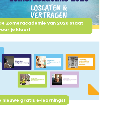
De Zomeracademie van 2026 staat
voor je klaar!
5 nieuwe gratis e-learnings!